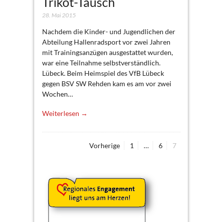
Trikot-Tausch
28. Mai 2015
Nachdem die Kinder- und Jugendlichen der
Abteilung Hallenradsport vor zwei Jahren
mit Trainingsanzügen ausgestattet wurden,
war eine Teilnahme selbstverständlich.
Lübeck. Beim Heimspiel des VfB Lübeck
gegen BSV SW Rehden kam es am vor zwei
Wochen…
Weiterlesen →
Page
Page
Page
Vorherige
1
…
6
7
Seitennummerierung
der
Beiträge