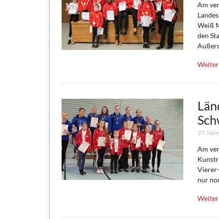
Am ver
Landesm
Weiß M
den Sta
Außer
Weiter
Län
Sch
27. Nov
Am ver
Kunstr
Vierer-
nur noc
Weiter