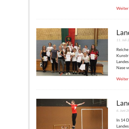
Weiter
Lan
11. Juli
Reiche
Kunstr
Landesp
Nase v
Weiter
Lan
6. Juni 
In 14 
Landes