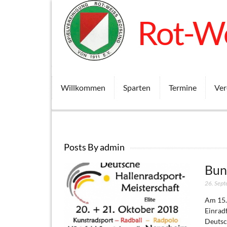
Rot-We
Willkommen
Sparten
Termine
Ver
Posts By admin
Bun
26. Sep
Am 15.
Einradf
Deutsc