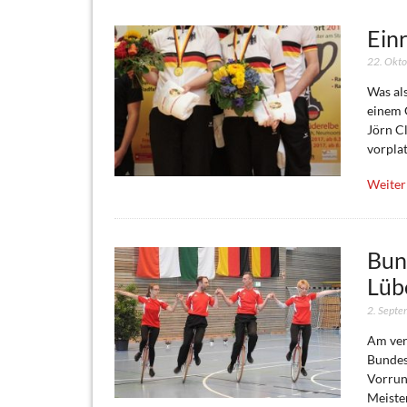
Ein
22. Okt
Was al
einem 
Jörn C
vorplat
Weiter
Bun
Lüb
2. Sept
Am ver
Bundes
Vorrun
Meiste