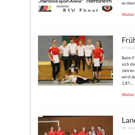
es dan
Weiter
Frü
8. Mai 
Beim F
sich d
Jahren
wird de
1,87…
Weiter
Lan
28. Febr