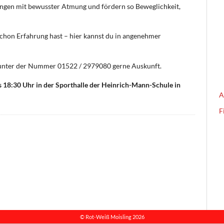
ngen mit bewusster Atmung und fördern so Beweglichkeit,
schon Erfahrung hast – hier kannst du in angenehmer
t unter der Nummer 01522 / 2979080 gerne Auskunft.
 18:30 Uhr in der Sporthalle der Heinrich-Mann-Schule in
A
F
© Rot-Weiß Moisling 2026