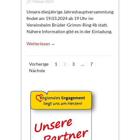
27. Februar 2024
Unsere diesjährige Jahreshauptversammlung
findet am 19.03.2024 ab 19 Uhr im
Vereinsheim Brüder-Grimm-Ring 4b statt.
Nähere Information gibt es in der Einladung.
Weiterlesen →
Page
Page
Page
Page
Vorherige
1
2
3
…
7
Seitennummerierung
Nächste
der
Beiträge