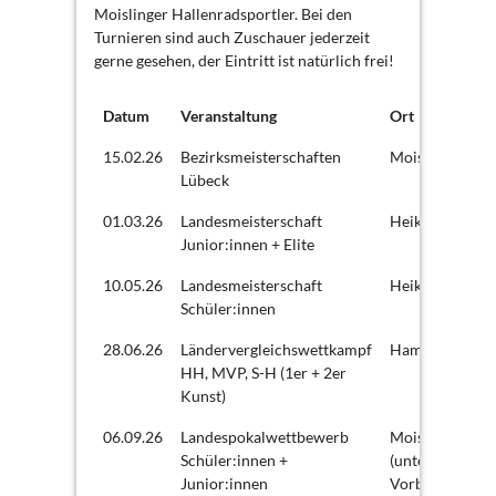
Moislinger Hallenradsportler. Bei den
Turnieren sind auch Zuschauer jederzeit
gerne gesehen, der Eintritt ist natürlich frei!
Datum
Veranstaltung
Ort
15.02.26
Bezirksmeisterschaften
Moisling
Lübeck
01.03.26
Landesmeisterschaft
Heikendorf
Junior:innen + Elite
10.05.26
Landesmeisterschaft
Heikendorf
Schüler:innen
28.06.26
Ländervergleichswettkampf
Hamburg
HH, MVP, S-H (1er + 2er
Kunst)
06.09.26
Landespokalwettbewerb
Moisling
Schüler:innen +
(unter
Junior:innen
Vorbehalt)