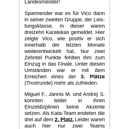
Landesmeister!
Spannender war
es
für Vico dann
in
seiner
zweiten Gruppe,
d
er
Leis­
tungsklasse.
I
n d
ieser waren
dreizehn
Karatekas gemeldet
.
Hier
zeigte
Vico,
wie positiv er sich
innerhalb der letzten Monate
weiterentwickelt hat,
Nur z
wei
Zehntel Punkte fehlten
ihm zum
Einzug in das Finale.
Un­ter diesen
Umständen war er mit dem
Erreichen eines der
3. Plätze
(Trostrunde)
mehr als zufrieden.
Miguel F., Jannis M. und Andrej S.
konnten
leider
in ihren
Einzeldizplinen keine Akzente
setzen. Als Kata-Team endeten
die
drei auf dem
2. Platz.
Lei­der waren
auch hier nur zwei Teams