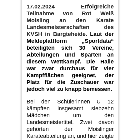
17
.
02
.202
4
Erfolgreiche
Teilnahme von Rot Weiß
Moisling an den Karate
Landesmeisterschaften des
KVSH in Bargteheide.
L
aut der
Meldeplat
t
f
orm
„
Sportdata“
beteiligten sich 30 Vereine,
Abteilungen und Sparten
an
diesem Wettkampf. Die Halle
war zwar durchaus für vier
Kampfflächen geeignet, der
Platz für die Zuschauer war
jedoch
viel zu
knapp bemessen.
Bei den
Schülerinnen U 12
kämpften
insgesamt
siebzehn
Mädchen um den
Landesmeistertitel. Zwei davon
gehörten der Mo
i
slinger
Karateabtei­lung an, und hier zeigte