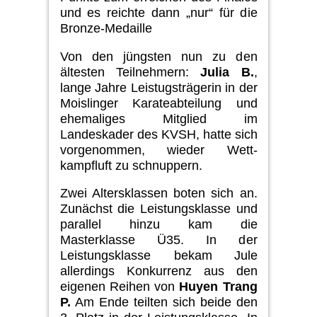
und es reichte dann „nur“ für die
Bronze-Medaille
Von den jüngsten nun zu den
ältesten
Teilnehmern:
Julia B.
,
lange Jahre Leistugsträgerin in der
Moislinger Karateabteilung und
ehemaliges
Mit­glied im
Landeskader des KVSH, hatte sich
vorgenommen, wieder Wett­
kampfluft zu schnuppern.
Zwei Altersklassen boten sich an.
Zunächst die Leistungsklasse und
par­allel
hinzu kam die
Masterklasse Ü35. In der
L
eistungsklasse bekam
Jule
allerdings
Konkurrenz aus den
eigenen Reihen
von
Huyen Trang
P.
Am Ende teilten sich beide den