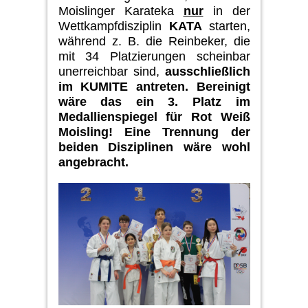
Moislinger Karateka
nur
in der
Wettkampfdisziplin
KATA
starten,
während
z. B.
die Reinbeker, die
mit 34 Platzierungen
scheinbar
unerreichbar si
nd,
ausschließlich
im
KUMITE
antreten.
Berei­nigt
wäre das ein 3. Platz im
Medallienspiegel für Rot Weiß
Moisling!
Eine Trennung der
beiden Disziplinen wäre wohl
angebracht.