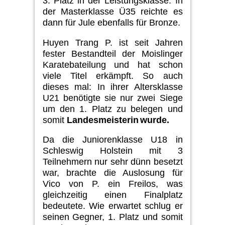
3. Platz in der Leistungsklasse. In
der Mas­terklasse Ü35 reichte es
dann für Jule e
benfalls
für Bronz
e.
Huyen
Trang
P.
ist seit
Jahren
fester
Bestandteil der Moislinger
Karate­bateilung und
hat s
chon
viele Titel
erkämpft.
So auch
dieses mal: In i
hrer Altersklasse
U21
benötigte
sie
nur
zwei Siege
um
den 1. Platz zu bele­gen und
somit
Landesmeisterin
wurde
.
D
a die
Juniorenklasse
U18
in
S
chleswig
H
olstein
mit 3
Teilnehmern nur sehr
dünn besetzt
war
,
brachte die
Auslosung für
Vico
von P.
ein Freilos,
was
gleich
zeitig einen Finalplatz
bedeutete. Wie erwartet schlug er
sei­nen Gegner, 1. Platz und somit