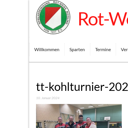
Rot-We
Willkommen
Sparten
Termine
Ver
tt-kohlturnier-20
10. Januar 2024