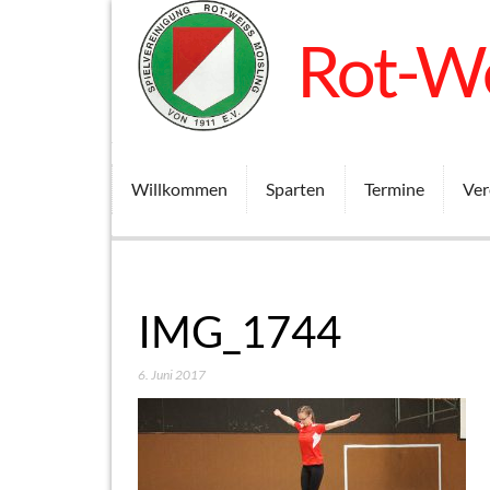
Rot-We
Willkommen
Sparten
Termine
Ver
IMG_1744
6. Juni 2017