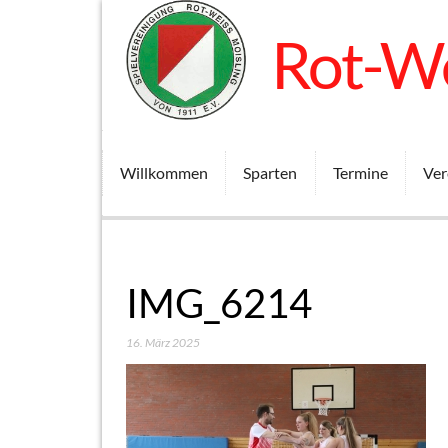
Rot-We
Willkommen
Sparten
Termine
Ver
IMG_6214
16. März 2025